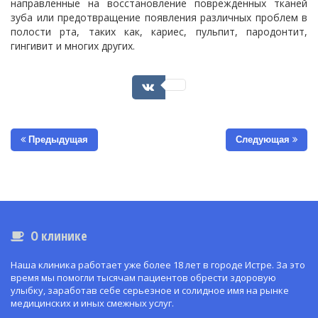
направленные на восстановление поврежденных тканей
зуба или предотвращение появления различных проблем в
полости рта, таких как, кариес, пульпит, пародонтит,
гингивит и многих других.​
Предыдущая
Следующая
О клинике
Наша клиника работает уже более 18 лет в городе Истре. За это
время мы помогли тысячам пациентов обрести здоровую
улыбку, заработав себе серьезное и солидное имя на рынке
медицинских и иных смежных услуг.